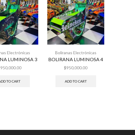
anas Electrónicas
Boliranas Electrónicas
NA LUMINOSA 3
BOLIRANA LUMINOSA 4
$
950,000.00
$
950,000.00
ADD TO CART
ADD TO CART