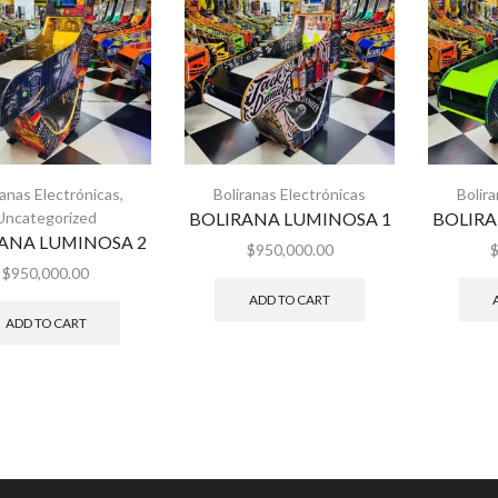
ranas Electrónicas
,
Boliranas Electrónicas
Bolir
Uncategorized
BOLIRANA LUMINOSA 1
BOLIRA
ANA LUMINOSA 2
$
950,000.00
$
950,000.00
ADD TO CART
ADD TO CART