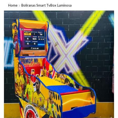
Home
Boliranas Smart TvBox Luminosa